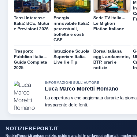
M
I
C
Tassi Interesse
Energia
Serie TV Italia –
F
Italia: BCE, Mutui
rinnovabile Italia:
Le Migliori
e Previsioni 2026
percentuali,
Fiction Italiane
bollette e costi
GSE
Trasporto
Istruzione Scuola
Borsa Italiana
G
Pubblico Italia –
Superiore Italia:
oggi: andamento,
U
Guida Completa
Livelli e Tipi
BTP, orari e
C
2025
notizie
I
INFORMAZIONI SULL'AUTORE
Luca Marco Moretti Romano
La copertura viene aggiornata durante la giorna
trasparente delle fonti.
NOTIZIEREPORT.IT
NotizieReport.it unisce notizie, guide e analisi in un layout editoriale moderno.