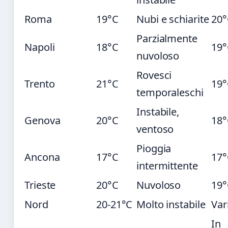
Roma
19°C
Nubi e schiarite
20°
Parzialmente
Napoli
18°C
19°
nuvoloso
Rovesci
Trento
21°C
19°
temporaleschi
Instabile,
Genova
20°C
18°
ventoso
Pioggia
Ancona
17°C
17°
intermittente
Trieste
20°C
Nuvoloso
19°
Nord
20-21°C
Molto instabile
Var
In