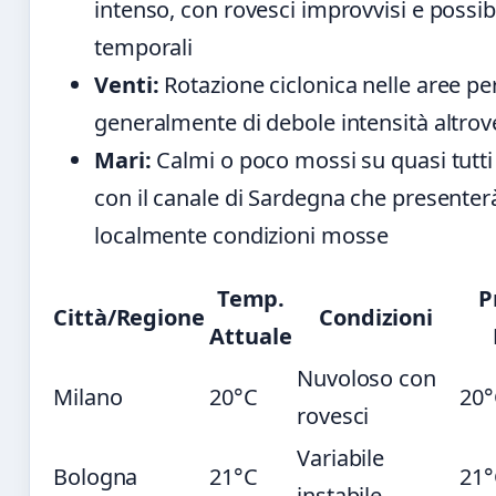
intenso, con rovesci improvvisi e possibi
temporali
Venti:
Rotazione ciclonica nelle aree pe
generalmente di debole intensità altrov
Mari:
Calmi o poco mossi su quasi tutti i
con il canale di Sardegna che presenter
localmente condizioni mosse
Temp.
P
Città/Regione
Condizioni
Attuale
Nuvoloso con
Milano
20°C
20°
rovesci
Variabile
Bologna
21°C
21°
instabile