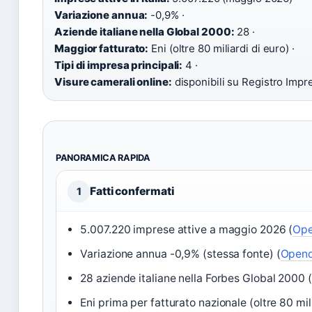
Variazione annua:
-0,9% ·
Aziende italiane nella Global 2000:
28 ·
Maggior fatturato:
Eni (oltre 80 miliardi di euro) ·
Tipi di impresa principali:
4 ·
Visure camerali online:
disponibili su Registro Impr
PANORAMICA RAPIDA
Fatti confermati
1
5.007.220 imprese attive a maggio 2026 (
Ope
Variazione annua -0,9% (stessa fonte) (
Open
28 aziende italiane nella Forbes Global 2000 (
Eni prima per fatturato nazionale (oltre 80 mili