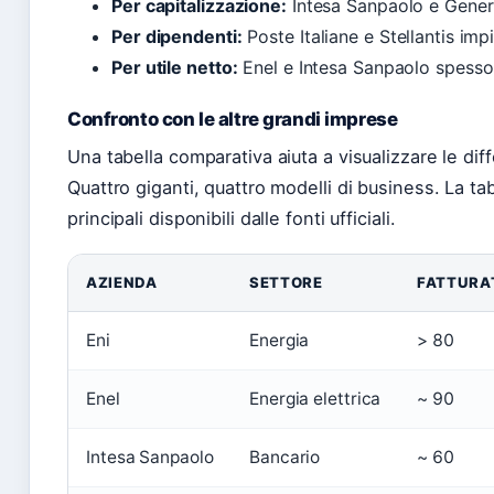
Per capitalizzazione:
Intesa Sanpaolo e General
Per dipendenti:
Poste Italiane e Stellantis imp
Per utile netto:
Enel e Intesa Sanpaolo spesso
Confronto con le altre grandi imprese
Una tabella comparativa aiuta a visualizzare le diffe
Quattro giganti, quattro modelli di business. La t
principali disponibili dalle fonti ufficiali.
AZIENDA
SETTORE
FATTURAT
Eni
Energia
> 80
Enel
Energia elettrica
~ 90
Intesa Sanpaolo
Bancario
~ 60