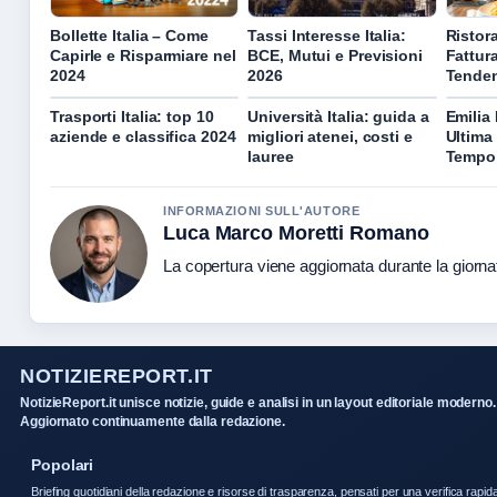
Bollette Italia – Come
Tassi Interesse Italia:
Ristora
Capirle e Risparmiare nel
BCE, Mutui e Previsioni
Fattur
2024
2026
Tenden
Trasporti Italia: top 10
Università Italia: guida a
Emilia
aziende e classifica 2024
migliori atenei, costi e
Ultima
lauree
Tempo
INFORMAZIONI SULL'AUTORE
Luca Marco Moretti Romano
La copertura viene aggiornata durante la giornat
NOTIZIEREPORT.IT
NotizieReport.it unisce notizie, guide e analisi in un layout editoriale moderno.
Aggiornato continuamente dalla redazione.
Popolari
Briefing quotidiani della redazione e risorse di trasparenza, pensati per una verifica rapid