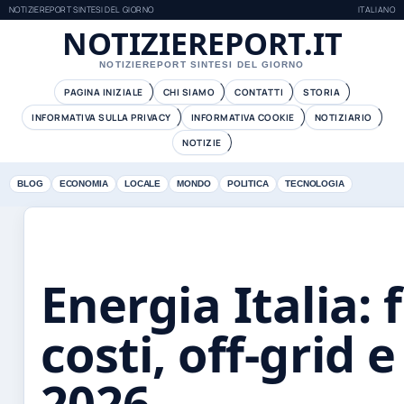
NOTIZIEREPORT SINTESI DEL GIORNO
ITALIANO
NOTIZIEREPORT.IT
NOTIZIEREPORT SINTESI DEL GIORNO
PAGINA INIZIALE
CHI SIAMO
CONTATTI
STORIA
INFORMATIVA SULLA PRIVACY
INFORMATIVA COOKIE
NOTIZIARIO
NOTIZIE
BLOG
ECONOMIA
LOCALE
MONDO
POLITICA
TECNOLOGIA
Energia Italia: 
costi, off-grid 
2026