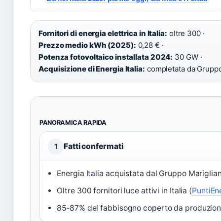
Fornitori di energia elettrica in Italia:
oltre 300 ·
Prezzo medio kWh (2025):
0,28 € ·
Potenza fotovoltaico installata 2024:
30 GW ·
Acquisizione di Energia Italia:
completata da Gruppo
PANORAMICA RAPIDA
Fatti confermati
1
Energia Italia acquistata dal Gruppo Mariglian
Oltre 300 fornitori luce attivi in Italia (
PuntiEn
85‑87% del fabbisogno coperto da produzione