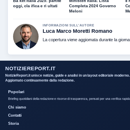
Ba ket Italia 2025: partite
Ministeri Italia: Lista
Il
oggi, cla ifica e ri ultati
Completa 2024 Governo
Co
Meloni
Me
INFORMAZIONI SULL'AUTORE
Luca Marco Moretti Romano
La copertura viene aggiornata durante la giornat
NOTIZIEREPORT.IT
NotizieReport.it unisce notizie, guide e analisi in un layout editoriale moderno.
Aggiornato continuamente dalla redazione.
Popolari
Briefing quotidiani della redazione e risorse di trasparenza, pensati per una verifica rapid
Chi siamo
Contatti
Storia