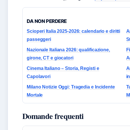
DA NON PERDERE
Scioperi Italia 2025-2026: calendario e diritti
A
passeggeri
S
Nazionale Italiana 2026: qualificazione,
F
girone, CT e giocatori
A
Cinema Italiano – Storia, Registi e
A
Capolavori
i
Milano Notizie Oggi: Tragedia e Incidente
T
Mortale
M
Domande frequenti