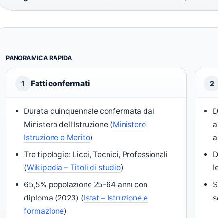
PANORAMICA RAPIDA
Fatti confermati
1
2
Durata quinquennale confermata dal
D
Ministero dell’Istruzione (
Ministero
a
Istruzione e Merito
)
a
Tre tipologie: Licei, Tecnici, Professionali
D
(
Wikipedia – Titoli di studio
)
I
65,5% popolazione 25-64 anni con
S
diploma (2023) (
Istat – Istruzione e
s
formazione
)