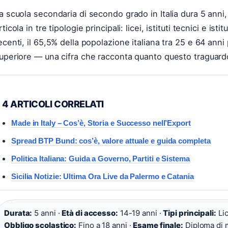
a scuola secondaria di secondo grado in Italia dura 5 anni, 
rticola in tre tipologie principali: licei, istituti tecnici e is
ecenti, il 65,5% della popolazione italiana tra 25 e 64 an
uperiore — una cifra che racconta quanto questo traguardo
4 ARTICOLI CORRELATI
Made in Italy – Cos’è, Storia e Successo nell’Export
Spread BTP Bund: cos’è, valore attuale e guida completa
Politica Italiana: Guida a Governo, Partiti e Sistema
Sicilia Notizie: Ultima Ora Live da Palermo e Catania
Durata:
5 anni ·
Età di accesso:
14-19 anni ·
Tipi principali:
Lic
Obbligo scolastico:
Fino a 18 anni ·
Esame finale:
Diploma di m