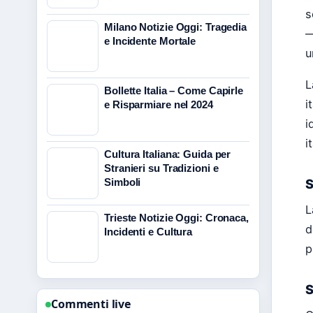
s
Milano Notizie Oggi: Tragedia
—
e Incidente Mortale
u
L
Bollette Italia – Come Capirle
i
e Risparmiare nel 2024
i
i
Cultura Italiana: Guida per
Stranieri su Tradizioni e
S
Simboli
L
Trieste Notizie Oggi: Cronaca,
d
Incidenti e Cultura
p
S
Commenti live