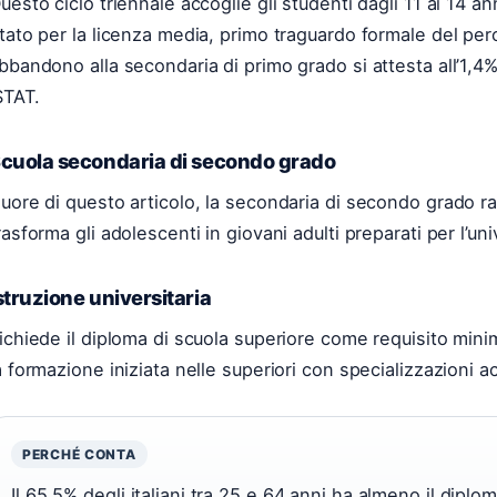
uesto ciclo triennale accoglie gli studenti dagli 11 ai 14 a
tato per la licenza media, primo traguardo formale del perc
bbandono alla secondaria di primo grado si attesta all’1,4
STAT.
cuola secondaria di secondo grado
uore di questo articolo, la secondaria di secondo grado r
rasforma gli adolescenti in giovani adulti preparati per l’univ
struzione universitaria
ichiede il diploma di scuola superiore come requisito mi
a formazione iniziata nelle superiori con specializzazioni 
PERCHÉ CONTA
Il 65,5% degli italiani tra 25 e 64 anni ha almeno il di