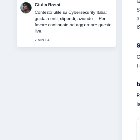
Q
Marco Bianchi
S
La copertura di 10 migliori banche
a
italiane: classifica e capitalizzazione
sembra solida e molto facile da seguire.
I
9 MIN FA
S
C
t
I
R
l