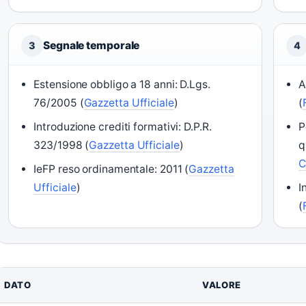
Segnale temporale
3
4
Estensione obbligo a 18 anni: D.Lgs.
A
76/2005 (
Gazzetta Ufficiale
)
(
Introduzione crediti formativi: D.P.R.
P
323/1998 (
Gazzetta Ufficiale
)
q
C
IeFP reso ordinamentale: 2011 (
Gazzetta
Ufficiale
)
I
(
DATO
VALORE