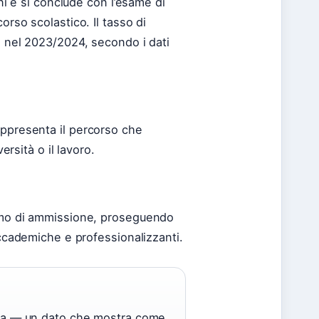
nni e si conclude con l’esame di
orso scolastico. Il tasso di
% nel 2023/2024, secondo i dati
appresenta il percorso che
ersità o il lavoro.
nimo di ammissione, proseguendo
accademiche e professionalizzanti.
ploma — un dato che mostra come