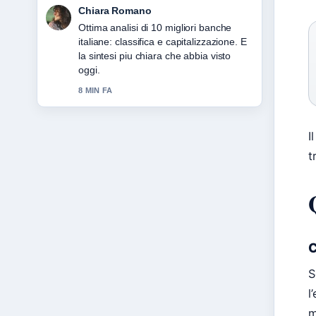
Chiara Romano
Ottima analisi di 10 migliori banche
italiane: classifica e capitalizzazione. E
la sintesi piu chiara che abbia visto
oggi.
8 MIN FA
I
t
C
S
l
m