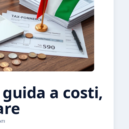
guida a costi,
are
NTI