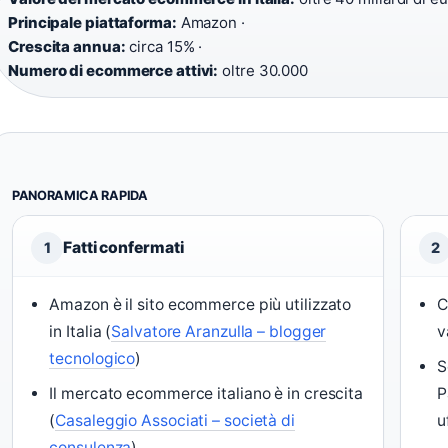
Principale piattaforma:
Amazon ·
Crescita annua:
circa 15% ·
Numero di ecommerce attivi:
oltre 30.000
PANORAMICA RAPIDA
Fatti confermati
1
2
Amazon è il sito ecommerce più utilizzato
C
in Italia (
Salvatore Aranzulla – blogger
v
tecnologico
)
S
Il mercato ecommerce italiano è in crescita
P
(
Casaleggio Associati – società di
u
consulenza
)